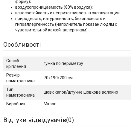
форму);
воздухопроницаемость (80% воздуха);
износостойкость и неприхотливость в эксплуатации;
природность, натуральность, безопасность и
гипоаллергенность (наполнитель показан людям с
чувствительной кожей, аллергикам).
Особливості
Спосіб
гумка по периметру
кріплення
Розмір
70х190/200 см
наматрасника
Тип
шовк капок/штучне шовкове волокно
наматрасника
Виробник
Mirson
Відгуки відвідувачів(
0
)