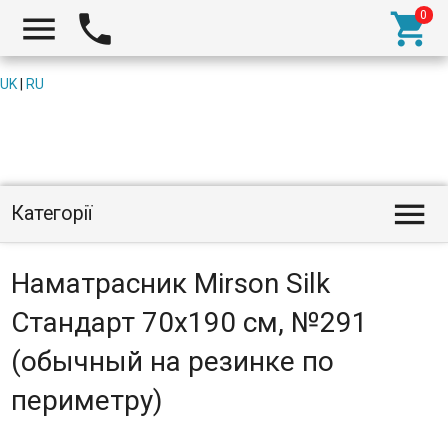



UK
|
RU

Категорії
Наматрасник Mirson Silk
Стандарт 70x190 см, №291
(обычный на резинке по
периметру)