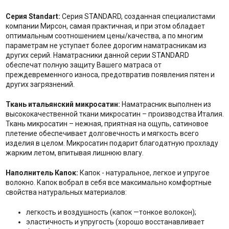
Серия Standart:
Серия STANDARD, созданная специалистами
компании Мирсон, самая практичная, и при этом обладает
оптимальным соотношением цены/качества, а по многим
параметрам не уступает более дорогим наматрасникам из
других серий. Наматрасники данной серии STANDARD
обеспечат полную защиту Вашего матраса от
преждевременного износа, предотвратив появления пятен и
других загрязнений.
Ткань итальянский микросатин:
Наматрасник выполнен из
высококачественной ткани микросатин – производства Италия.
Ткань микросатин – нежная, приятная на ощупь, сатиновое
плетение обеспечивает долговечность и мягкость всего
изделия в целом. Микросатин подарит благодатную прохладу
жарким летом, впитывая лишнюю влагу.
Наполнитель Капок:
Капок - натуральное, легкое и упругое
волокно. Капок вобрал в себя все максимально комфортные
свойства натуральных материалов:
легкость и воздушность (капок —тонкое волокон);
эластичность и упругость (хорошо восстанавливает