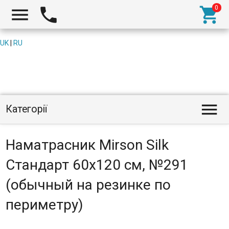



UK
|
RU

Категорії
Наматрасник Mirson Silk
Стандарт 60x120 см, №291
(обычный на резинке по
периметру)