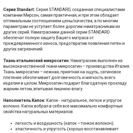
Серия Standart:
Серия STANDARD, созданная специалистами
компании Мирсон, самая практичная, и при этом обладает
оптимальным соотношением цены/качества, а по многим
параметрам не уступает более дорогим наматрасникам из
других серий. Наматрасники данной серии STANDARD
обеспечат полную защиту Вашего матраса от
преждевременного износа, предотвратив появления пятен и
других загрязнений.
Ткань итальянский микросатин:
Наматрасник выполнен из
высококачественной ткани микросатин – производства Италия.
Ткань микросатин – нежная, приятная на ощупь, сатиновое
плетение обеспечивает долговечность и мягкость всего
изделия в целом. Микросатин подарит благодатную прохладу
жарким летом, впитывая лишнюю влагу.
Наполнитель Капок:
Капок - натуральное, легкое и упругое
волокно. Капок вобрал в себя все максимально комфортные
свойства натуральных материалов:
легкость и воздушность (капок —тонкое волокон);
эластичность и упругость (хорошо восстанавливает