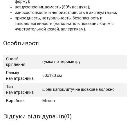
форму);
воздухопроницаемость (80% воздуха);
износостойкость и неприхотливость в эксплуатации;
природность, натуральность, безопасность и
гипоаллергенность (наполнитель показан людям с
чувствительной кожей, аллергикам).
Особливості
Спосіб
гумка по периметру
кріплення
Розмір
60х120 см
наматрасника
Тип
шовк капок/штучне шовкове волокно
наматрасника
Виробник
Mirson
Відгуки відвідувачів(
0
)