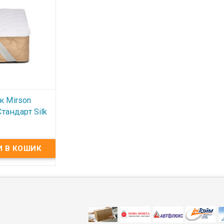
к Mirson
Стандарт Silk
 №974
 резинкой


ті
rson Natural
ilk 160x190 см,
 с резинкой по
 160x190 см.
лопок
аполнитель: 30%
астительный