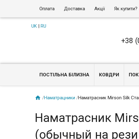
Оплата
Доставка
Акції
Як купити?
UK
|
RU
+38 (
ПОСТІЛЬНА БІЛИЗНА
КОВДРИ
ПОК

/
Наматрацники
/
Наматрасник Mirson Silk Ст
Наматрасник Mirs
(обычный на рези