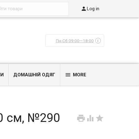

Log in
Пн-Сб 09:00—18:00
i

ТИ
ДОМАШНІЙ ОДЯГ
MORE
0 см, №290


