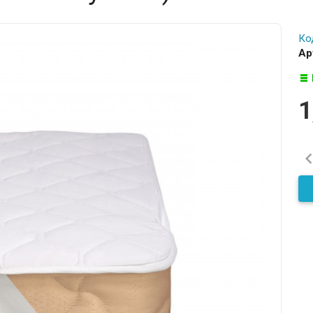
Ко
Ар
1