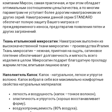
компании Мирсон, самая практичная, и при этом обладает
оптимальным соотношением цены/качества, а по многим
параметрам не уступает более дорогим наматрасникам из
других серий. Наматрасники данной серии STANDARD
обеспечат полную защиту Вашего матраса от
преждевременного износа, предотвратив появления пятен и
других загрязнений.
Ткань итальянский микросатин:
Наматрасник выполнен из
высококачественной ткани микросатин – производства Италия.
Ткань микросатин – нежная, приятная на ощупь, сатиновое
плетение обеспечивает долговечность и мягкость всего
изделия в целом. Микросатин подарит благодатную прохладу
жарким летом, впитывая лишнюю влагу.
Наполнитель Капок:
Капок - натуральное, легкое и упругое
волокно. Капок вобрал в себя все максимально комфортные
свойства натуральных материалов:
легкость и воздушность (капок —тонкое волокон);
эластичность и упругость (хорошо восстанавливает
форму);
воздухопроницаемость (80% воздуха);