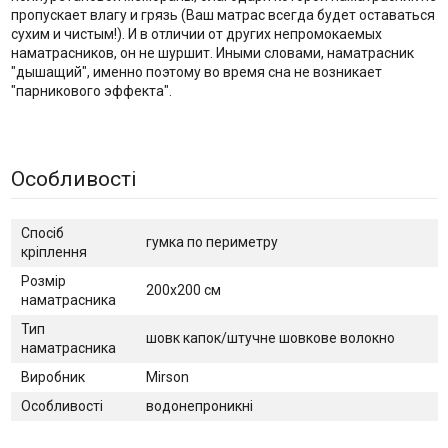
пропускает влагу и грязь (Ваш матрас всегда будет оставаться
сухим и чистым!). И в отличии от других непромокаемых
наматрасников, он не шуршит. Иными словами, наматрасник
"дышащий", именно поэтому во время сна не возникает
"парникового эффекта".
Особливості
Спосіб
гумка по периметру
кріплення
Розмір
200х200 см
наматрасника
Тип
шовк капок/штучне шовкове волокно
наматрасника
Виробник
Mirson
Особливості
водонепроникні