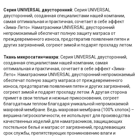
Серия UNIVERSAL двусторонний:
Серия UNIVERSAL
двусторонний, созданная специалистами нашей компании,
самая оптимальная и практичная, сочетает в себе эффект
«Зима-Лето». Наматрасники UNIVERSAL двусторонний
непромокаемый обеспечат полную защиту матраса от
преждевременного износа, предотвратив появления пятен и
других загрязнений, согреют зимой и подарят прохладу летом.
Ткань микросатин+махра:
Серия UNIVERSAL двусторонний,
созданная специалистами нашей компании, самая
оптимальная и практичная, сочетает в себе эффект «Зима-
Лето». Наматрасники UNIVERSAL двусторонний непромокаемый
обеспечат полную защиту матраса от преждевременного
износа, предотвратив появления пятен и других загрязнений,
согреют зимой и подарят прохладу летом. А другая сторона
примет в свои теплые и нежные прикосновения, согреет
благодатным теплом благодаря уникальной непромокаемой
махровой мембране. Ведь махровая мембрана (100% хлопок) –
вершина гигроскопичности, ее используют для производства
качественных изделий для наматрасников, защищающих
постельное бельё и матрас от загрязнений, продлевающих
срок службы, препятствующих проникновению влаги и