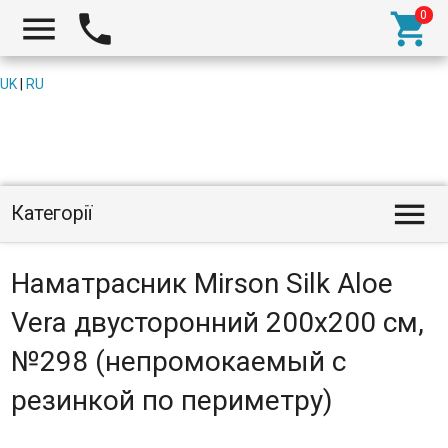



UK
|
RU

Категорії
Наматрасник Mirson Silk Aloe
Vera двусторонний 200x200 см,
№298 (непромокаемый с
резинкой по периметру)