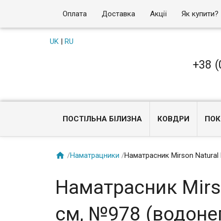
Оплата
Доставка
Акції
Як купити?
UK
|
RU
+38 (
ПОСТІЛЬНА БІЛИЗНА
КОВДРИ
ПОК

/
Наматрацники
/
Наматрасник Mirson Natural
Наматрасник Mirso
см, №978 (водоне