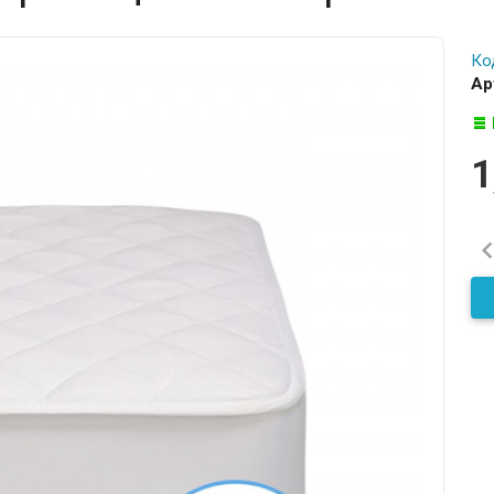
Ко
Ар
1