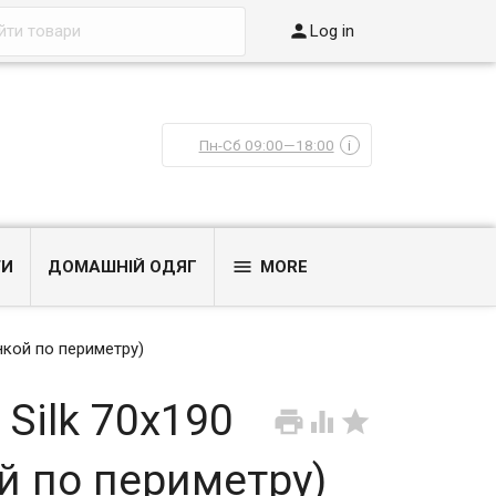

Log in
Пн-Сб 09:00—18:00
i

ТИ
ДОМАШНІЙ ОДЯГ
MORE
нкой по периметру)
 Silk 70x190



й по периметру)