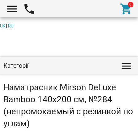



UK
|
RU

Категорії
Наматрасник Mirson DeLuxe
Bamboo 140x200 см, №284
(непромокаемый с резинкой по
углам)