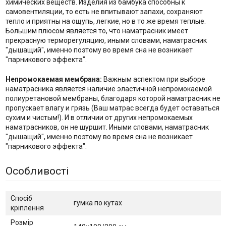
химических веществ. Изделия из бамбука способны к
самовентиляции, то есть не впитывают запахи, сохраняют
тепло и приятны на ощупь, легкие, но в то же время теплые.
Большим плюсом является то, что наматрасник имеет
прекрасную терморегуляцию, иными словами, наматрасник
"дышащий", именно поэтому во время сна не возникает
"парникового эффекта".
Непромокаемая мембрана:
Важным аспектом при выборе
наматрасника является наличие эластичной непромокаемой
полиуретановой мембраны, благодаря которой наматрасник не
пропускает влагу и грязь (Ваш матрас всегда будет оставаться
сухим и чистым!). И в отличии от других непромокаемых
наматрасников, он не шуршит. Иными словами, наматрасник
"дышащий", именно поэтому во время сна не возникает
"парникового эффекта".
Особливості
Спосіб
гумка по кутах
кріплення
Розмір