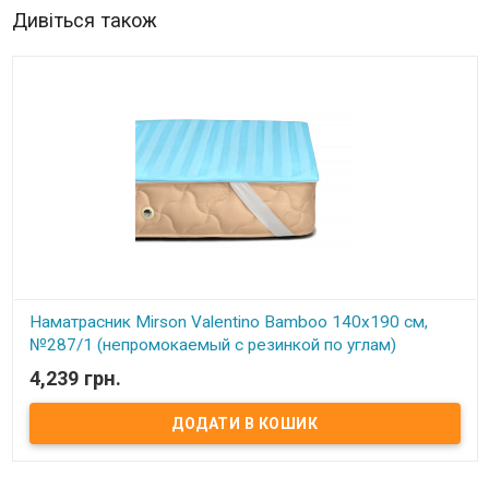
Дивіться також
Наматрасник Mirson Valentino Bamboo 140x190 см,
№287/1 (непромокаемый с резинкой по углам)
4,239 грн.
В наявності
Наматрасник Mirson Valentino Bamboo 140x190 см, №287/1
(непромокаемый с резинкой по углам) Размер: 140x190 см.
Чехол: Итальянский Сатин Жаккард, 100% хлопок + Микросатин.
Наполнитель: Натуральное бамбуковое волокно 50% бамбук, 50%
Eco-Soft. Способ крепления: на резинке по углам. Особенности:
непромокаемый. Упаковка: сумка фирменная. Производитель: