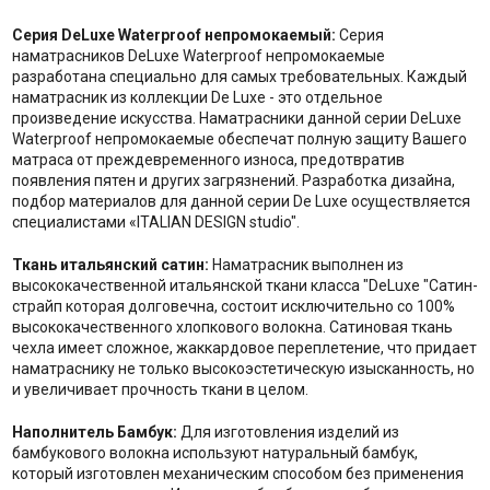
Серия DeLuxe Waterproof непромокаемый:
Серия
наматрасников DeLuxe Waterproof непромокаемые
разработана специально для самых требовательных. Каждый
наматрасник из коллекции De Luxe - это отдельное
произведение искусства. Наматрасники данной серии DeLuxe
Waterproof непромокаемые обеспечат полную защиту Вашего
матраса от преждевременного износа, предотвратив
появления пятен и других загрязнений. Разработка дизайна,
подбор материалов для данной серии De Luxe осуществляется
специалистами «ITALIAN DESIGN studio".
Ткань итальянский сатин:
Наматрасник выполнен из
высококачественной итальянской ткани класса "DeLuxe "Сатин-
страйп которая долговечна, состоит исключительно со 100%
высококачественного хлопкового волокна. Сатиновая ткань
чехла имеет сложное, жаккардовое переплетение, что придает
наматраснику не только высокоэстетическую изысканность, но
и увеличивает прочность ткани в целом.
Наполнитель Бамбук:
Для изготовления изделий из
бамбукового волокна используют натуральный бамбук,
который изготовлен механическим способом без применения