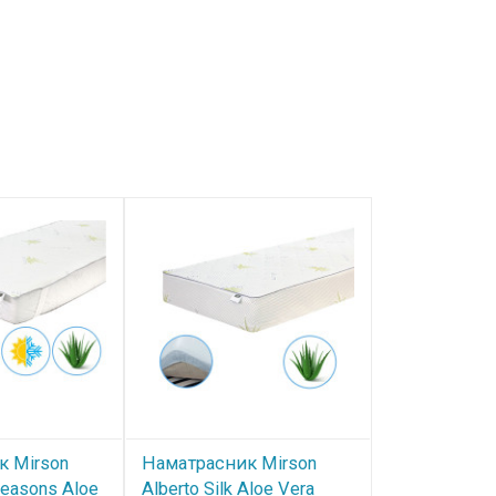
к Mirson
Наматрасник Mirson
Наматрасни
 Seasons Aloe
Alberto Silk Aloe Vera
Alberto Silk