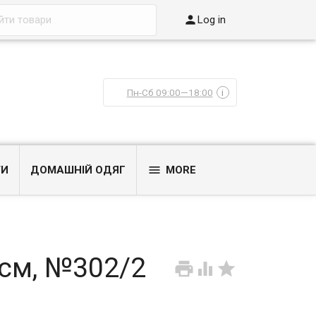

Log in
Пн-Сб 09:00—18:00
i

ТИ
ДОМАШНІЙ ОДЯГ
MORE
 см, №302/2


