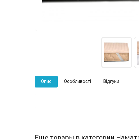
Опис
Особливості
Відгуки
Еще товары в категории Намат