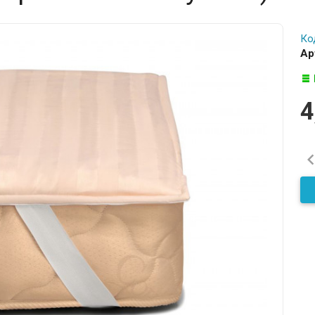
Ко
Ар
4