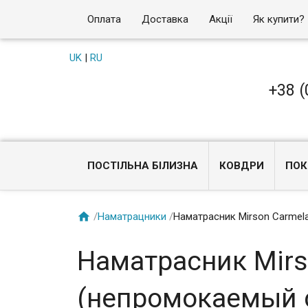
Оплата
Доставка
Акції
Як купити?
UK
|
RU
+38 (
ПОСТІЛЬНА БІЛИЗНА
КОВДРИ
ПОК

/
Наматрацники
/
Наматрасник Mirson Carmela
Наматрасник Mirs
(непромокаемый с