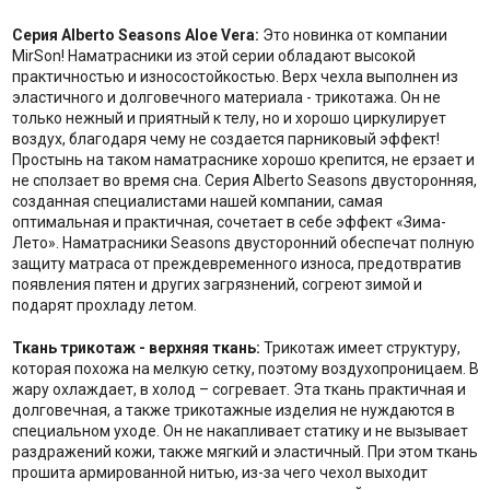
Серия Alberto Seasons Aloe Vera:
Это новинка от компании
MirSon! Наматрасники из этой серии обладают высокой
практичностью и износостойкостью. Верх чехла выполнен из
эластичного и долговечного материала - трикотажа. Он не
только нежный и приятный к телу, но и хорошо циркулирует
воздух, благодаря чему не создается парниковый эффект!
Простынь на таком наматраснике хорошо крепится, не ерзает и
не сползает во время сна. Серия Alberto Seasons двусторонняя,
созданная специалистами нашей компании, самая
оптимальная и практичная, сочетает в себе эффект «Зима-
Лето». Наматрасники Seasons двусторонний обеспечат полную
защиту матраса от преждевременного износа, предотвратив
появления пятен и других загрязнений, согреют зимой и
подарят прохладу летом.
Ткань трикотаж - верхняя ткань:
Трикотаж имеет структуру,
которая похожа на мелкую сетку, поэтому воздухопроницаем. В
жару охлаждает, в холод – согревает. Эта ткань практичная и
долговечная, а также трикотажные изделия не нуждаются в
специальном уходе. Он не накапливает статику и не вызывает
раздражений кожи, также мягкий и эластичный. При этом ткань
прошита армированной нитью, из-за чего чехол выходит