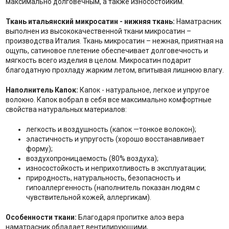
максимально долговечным, а также износостойким.
Ткань итальянский микросатин - нижняя ткань:
Наматрасник
выполнен из высококачественной ткани микросатин –
производства Италия. Ткань микросатин – нежная, приятная на
ощупь, сатиновое плетение обеспечивает долговечность и
мягкость всего изделия в целом. Микросатин подарит
благодатную прохладу жарким летом, впитывая лишнюю влагу.
Наполнитель Капок:
Капок - натуральное, легкое и упругое
волокно. Капок вобрал в себя все максимально комфортные
свойства натуральных материалов:
легкость и воздушность (капок —тонкое волокон);
эластичность и упругость (хорошо восстанавливает
форму);
воздухопроницаемость (80% воздуха);
износостойкость и неприхотливость в эксплуатации;
природность, натуральность, безопасность и
гипоаллергенность (наполнитель показан людям с
чувствительной кожей, аллергикам).
Особенности ткани:
Благодаря пропитке алоэ вера
наматрасник обладает вентилирующими,