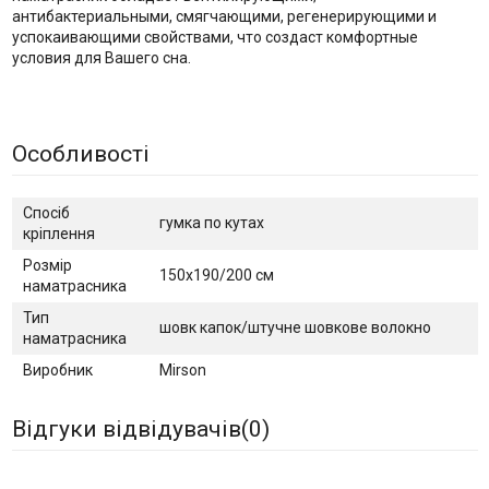
антибактериальными, смягчающими, регенерирующими и
успокаивающими свойствами, что создаст комфортные
условия для Вашего сна.
Особливості
Спосіб
гумка по кутах
кріплення
Розмір
150х190/200 см
наматрасника
Тип
шовк капок/штучне шовкове волокно
наматрасника
Виробник
Mirson
Відгуки відвідувачів(
0
)