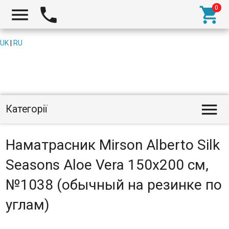



UK
|
RU

Категорії
Наматрасник Mirson Alberto Silk
Seasons Aloe Vera 150x200 см,
№1038 (обычный на резинке по
углам)