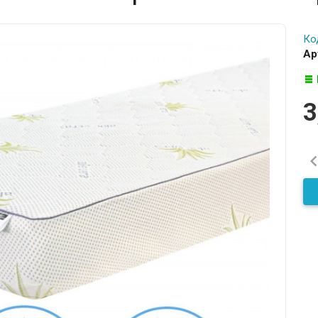
Ко
Ар
3