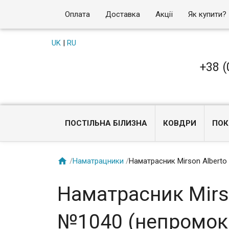
Оплата
Доставка
Акції
Як купити?
UK
|
RU
+38 (
ПОСТІЛЬНА БІЛИЗНА
КОВДРИ
ПОК

/
Наматрацники
/
Наматрасник Mirson Alberto
Наматрасник Mirso
№1040 (непромок