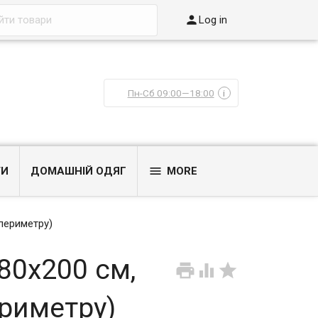

Log in
Пн-Сб 09:00—18:00
i

ТИ
ДОМАШНІЙ ОДЯГ
MORE
 периметру)
 80x200 см,



риметру)