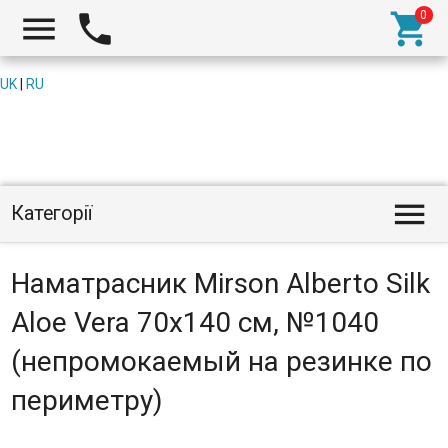



UK
|
RU

Категорії
Наматрасник Mirson Alberto Silk
Aloe Vera 70x140 см, №1040
(непромокаемый на резинке по
периметру)