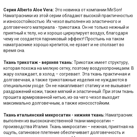
Серия Alberto Aloe Vera:
Это новинка от компании MirSon!
Наматрасники из этой серии обладают высокой практичностью
и износостойкостью. Их чехол выполнен из эластичного и
долговечного материала - трикотажа. Он не только нежный и
приятный к телу, но и хорошо циркулирует воздух, благодаря
чему не создается парниковый эффект! Простынь на таком
наматраснике хорошо крепится, не ерзает и не сползает во
время сна.
Ткань трикотаж - верхняя ткань:
Трикотаж имеет структуру,
которая похожа на мелкую сетку, поэтому воздухопроницаем. В
жару охлаждает, в холод – согревает. Эта ткань практичная и
долговечная, а также трикотажные изделия не нуждаются в
специальном уходе. Он не накапливает статику и не вызывает
раздражений кожи, также мягкий и эластичный. При этом ткань
прошита армированной нитью, из-за чего чехол выходит
максимально долговечным, а также износостойким.
Ткань итальянский микросатин - нижняя ткань:
Наматрасник
выполнен из высококачественной ткани микросатин –
производства Италия. Ткань микросатин – нежная, приятная на
ощупь, сатиновое плетение обеспечивает долговечность и