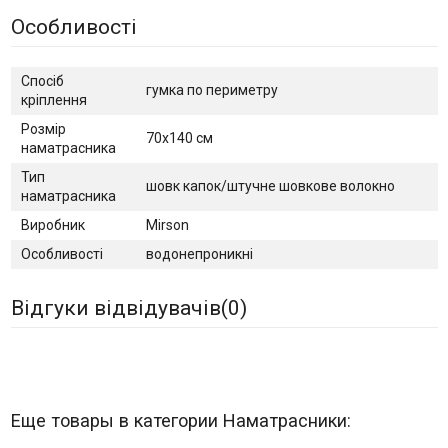
Особливості
Спосіб
гумка по периметру
кріплення
Розмір
70х140 см
наматрасника
Тип
шовк капок/штучне шовкове волокно
наматрасника
Виробник
Mirson
Особливості
водонепроникні
Відгуки відвідувачів(
0
)
Еще товары в категории Наматрасники: