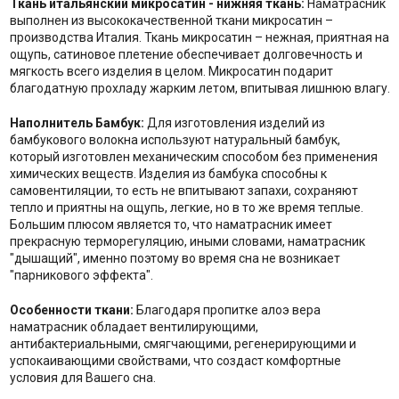
Ткань итальянский микросатин - нижняя ткань:
Наматрасник
выполнен из высококачественной ткани микросатин –
производства Италия. Ткань микросатин – нежная, приятная на
ощупь, сатиновое плетение обеспечивает долговечность и
мягкость всего изделия в целом. Микросатин подарит
благодатную прохладу жарким летом, впитывая лишнюю влагу.
Наполнитель Бамбук:
Для изготовления изделий из
бамбукового волокна используют натуральный бамбук,
который изготовлен механическим способом без применения
химических веществ. Изделия из бамбука способны к
самовентиляции, то есть не впитывают запахи, сохраняют
тепло и приятны на ощупь, легкие, но в то же время теплые.
Большим плюсом является то, что наматрасник имеет
прекрасную терморегуляцию, иными словами, наматрасник
"дышащий", именно поэтому во время сна не возникает
"парникового эффекта".
Особенности ткани:
Благодаря пропитке алоэ вера
наматрасник обладает вентилирующими,
антибактериальными, смягчающими, регенерирующими и
успокаивающими свойствами, что создаст комфортные
условия для Вашего сна.