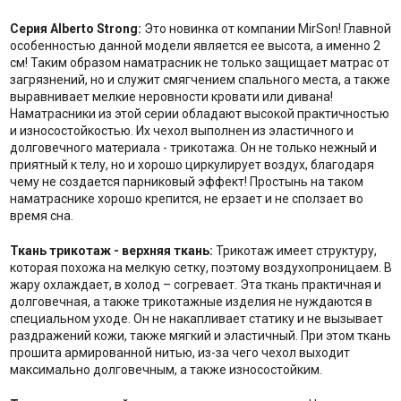
Серия Alberto Strong:
Это новинка от компании MirSon! Главной
особенностью данной модели является ее высота, а именно 2
см! Таким образом наматрасник не только защищает матрас от
загрязнений, но и служит смягчением спального места, а также
выравнивает мелкие неровности кровати или дивана!
Наматрасники из этой серии обладают высокой практичностью
и износостойкостью. Их чехол выполнен из эластичного и
долговечного материала - трикотажа. Он не только нежный и
приятный к телу, но и хорошо циркулирует воздух, благодаря
чему не создается парниковый эффект! Простынь на таком
наматраснике хорошо крепится, не ерзает и не сползает во
время сна.
Ткань трикотаж - верхняя ткань:
Трикотаж имеет структуру,
которая похожа на мелкую сетку, поэтому воздухопроницаем. В
жару охлаждает, в холод – согревает. Эта ткань практичная и
долговечная, а также трикотажные изделия не нуждаются в
специальном уходе. Он не накапливает статику и не вызывает
раздражений кожи, также мягкий и эластичный. При этом ткань
прошита армированной нитью, из-за чего чехол выходит
максимально долговечным, а также износостойким.