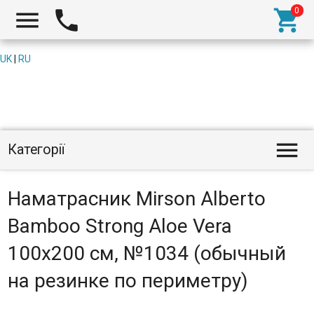



UK
|
RU

Категорії
Наматрасник Mirson Alberto
Bamboo Strong Aloe Vera
100x200 см, №1034 (обычный
на резинке по периметру)