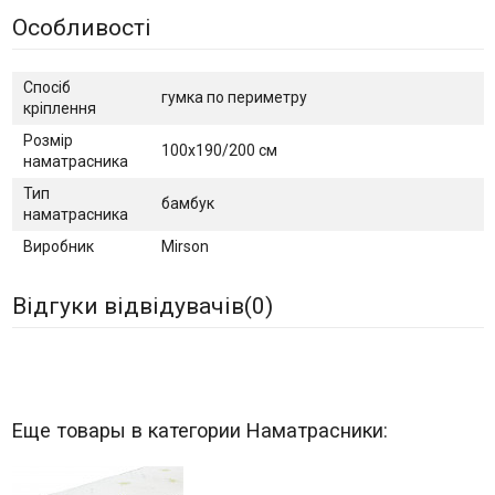
Особливості
Спосіб
гумка по периметру
кріплення
Розмір
100х190/200 см
наматрасника
Тип
бамбук
наматрасника
Виробник
Mirson
Відгуки відвідувачів(
0
)
Еще товары в категории Наматрасники: