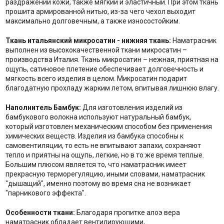
раздражений кожи, также мягкий и эластичный. При этом ткань
прошита армированной нитью, из-за чего чехол выходит
максимально долговечным, а также износостойким.
Ткань итальянский микросатин - нижняя ткань:
Наматрасник
выполнен из высококачественной ткани микросатин –
производства Италия. Ткань микросатин – нежная, приятная на
ощупь, сатиновое плетение обеспечивает долговечность и
мягкость всего изделия в целом. Микросатин подарит
благодатную прохладу жарким летом, впитывая лишнюю влагу.
Наполнитель Бамбук:
Для изготовления изделий из
бамбукового волокна используют натуральный бамбук,
который изготовлен механическим способом без применения
химических веществ. Изделия из бамбука способны к
самовентиляции, то есть не впитывают запахи, сохраняют
тепло и приятны на ощупь, легкие, но в то же время теплые.
Большим плюсом является то, что наматрасник имеет
прекрасную терморегуляцию, иными словами, наматрасник
"дышащий", именно поэтому во время сна не возникает
"парникового эффекта".
Особенности ткани:
Благодаря пропитке алоэ вера
наматрасник обладает вентилирующими,