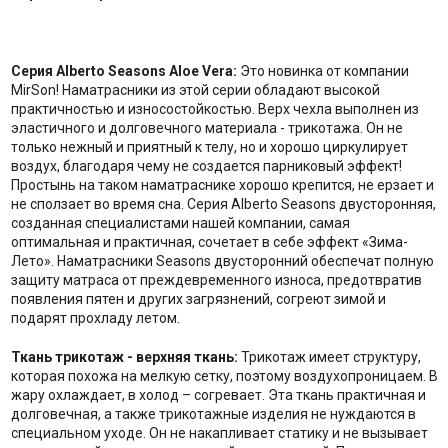
Серия Alberto Seasons Aloe Vera:
Это новинка от компании
MirSon! Наматрасники из этой серии обладают высокой
практичностью и износостойкостью. Верх чехла выполнен из
эластичного и долговечного материала - трикотажа. Он не
только нежный и приятный к телу, но и хорошо циркулирует
воздух, благодаря чему не создается парниковый эффект!
Простынь на таком наматраснике хорошо крепится, не ерзает и
не сползает во время сна. Серия Alberto Seasons двусторонняя,
созданная специалистами нашей компании, самая
оптимальная и практичная, сочетает в себе эффект «Зима-
Лето». Наматрасники Seasons двусторонний обеспечат полную
защиту матраса от преждевременного износа, предотвратив
появления пятен и других загрязнений, согреют зимой и
подарят прохладу летом.
Ткань трикотаж - верхняя ткань:
Трикотаж имеет структуру,
которая похожа на мелкую сетку, поэтому воздухопроницаем. В
жару охлаждает, в холод – согревает. Эта ткань практичная и
долговечная, а также трикотажные изделия не нуждаются в
специальном уходе. Он не накапливает статику и не вызывает