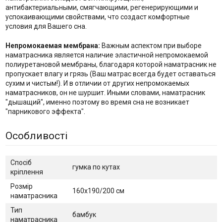
антибактериальными, смягчающими, регенерирующими и
успокаивающими свойствами, что создаст комфортные
условия для Вашего сна.
Непромокаемая мембрана:
Важным аспектом при выборе
наматрасника является наличие эластичной непромокаемой
полиуретановой мембраны, благодаря которой наматрасник не
пропускает влагу и грязь (Ваш матрас всегда будет оставаться
сухим и чистым!). И в отличии от других непромокаемых
наматрасников, он не шуршит. Иными словами, наматрасник
"дышащий", именно поэтому во время сна не возникает
"парникового эффекта".
Особливості
Спосіб
гумка по кутах
кріплення
Розмір
160х190/200 см
наматрасника
Тип
бамбук
наматрасника