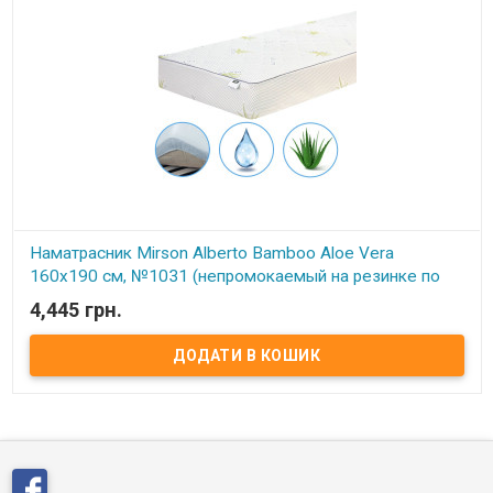
Наматрасник Mirson Alberto Bamboo Aloe Vera
160x190 см, №1031 (непромокаемый на резинке по
периметру)
4,445 грн.
В наявності
Наматрасник Mirson Alberto Bamboo Aloe Vera 160x190 см, №1031
(непромокаемый на резинке по периметру) Размер: 160x190 см.
Чехол: Трикотаж прошитый армированной нитью. Наполнитель:
Натуральное бамбуковое волокно 50% бамбук, 50% Eco-Soft.
Способ крепления: на резинке по периметру. Особенности:
непромокаемый. Упаковка: сумка фирменная. Производитель:
Украина-Италия. Торговая марка: Mirson. Серия Alberto Aloe Vera:
Это новинка от компании MirSon! Наматрасники из этой серии
обладают высокой практичностью и износостойкостью. Их
чехол выполнен из эластичного и долговечного материала -