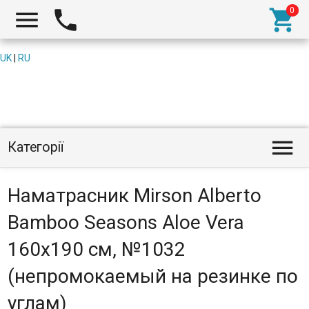



UK
|
RU

Категорії
Наматрасник Mirson Alberto
Bamboo Seasons Aloe Vera
160x190 см, №1032
(непромокаемый на резинке по
углам)