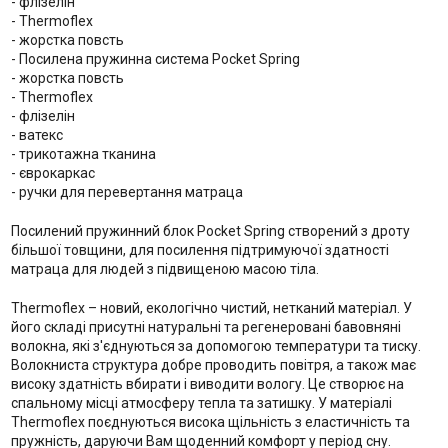
- флізелін
- Thermoflex
- жорстка повсть
- Посилена пружинна система Pocket Spring
- жорстка повсть
- Thermoflex
- флізелін
- ватекс
- трикотажна тканина
- єврокаркас
- ручки для перевертання матраца
Посилений пружинний блок Pocket Spring створений з дроту
більшої товщини, для посилення підтримуючої здатності
матраца для людей з підвищеною масою тіла.
Thermoflex – новий, екологічно чистий, нетканий матеріал. У
його складі присутні натуральні та регенеровані бавовняні
волокна, які з'єднуються за допомогою температури та тиску.
Волокниста структура добре проводить повітря, а також має
високу здатність вбирати і виводити вологу. Це створює на
спальному місці атмосферу тепла та затишку. У матеріалі
Thermoflex поєднуються висока щільність з еластичність та
пружність, даруючи Вам щоденний комфорт у період сну.