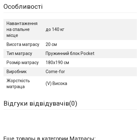
Особливості
Навантаження
на спальне
до 140 кг
місце
Висота матрасу
20 см
Тип матрасу
Пружинний блок Pocket
Розмір матрасу
180x190 см
Виробник
Come-for
Жорсткість
(V) Висока
матраца
Відгуки відвідувачів(
0
)
Еще товары в категории Матрасы: