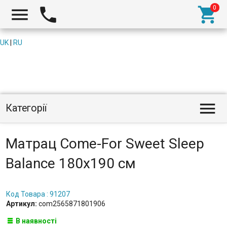



UK
|
RU

Категорії
Матрац Come-For Sweet Sleep
Balance 180x190 см
Код Товара : 91207
Артикул:
com2565871801906
В наявності