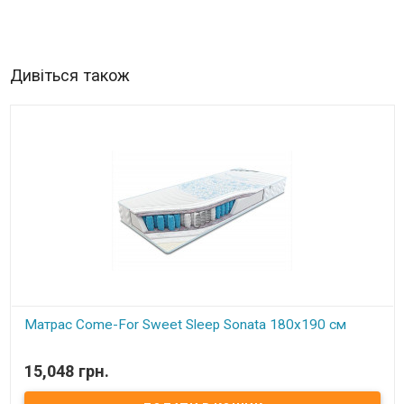
Дивіться також
Матрас Come-For Sweet Sleep Sonata 180x190 см
В наявності
15,048 грн.
Матрас Come-For Sweet Sleep Sonata Размер: 180x190 см Состав: -
ткань трикотаж - ватекс - флизелин - Thermoflex​ - кокосовая