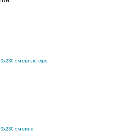
0x230 см світло-сіре
00x230 см синє