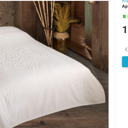
Ко
Ар
1