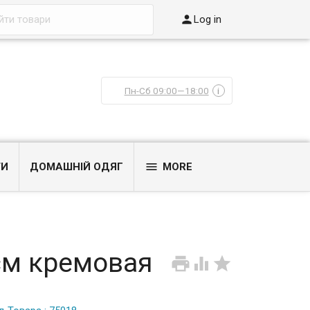

Log in
Пн-Сб 09:00—18:00
i

ТИ
ДОМАШНІЙ ОДЯГ
MORE
см кремовая


