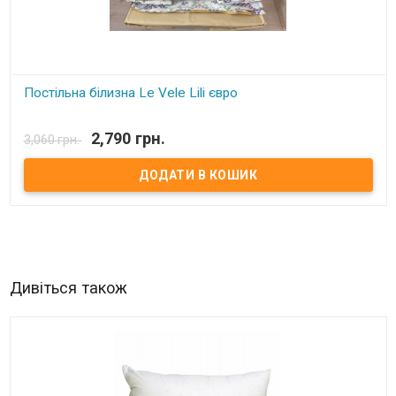
Постільна білизна Le Vele Lili євро
В наявності
2,790 грн.
3,060 грн.
Двоспальний євро комплект:
підковдра:
200x220 см (верх – шовк, низ – сатин);
простирадло:
240x260 см - сатин;
наволочки (4 шт):
70x70см-2 шт. шовк + 50x70см 2 шт. сатин);
тканина:
сатин+шовк.
Виробник:
Le Vele (Туреччина).
Упаковка:
подарункова коробка+пакет.
Дивіться також