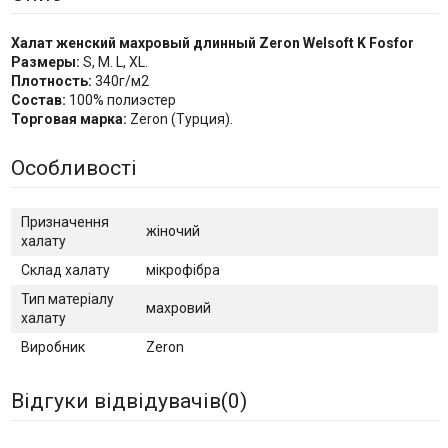
Халат женcкий махровый длинный Zeron Welsoft K Fosfor
Размеры:
S, M. L, XL.
Плотность:
340г/м2
Состав:
100% полиэстер
Торговая марка:
Zeron (Турция).
Особливості
Призначення
жіночий
халату
Склад халату
мікрофібра
Тип матеріалу
махровий
халату
Виробник
Zeron
Відгуки відвідувачів(
0
)