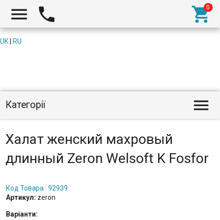



UK
|
RU

Категорії
Халат женcкий махровый
длинный Zeron Welsoft K Fosfor
Код Товара : 92939
Артикул:
zeron
Варіанти: