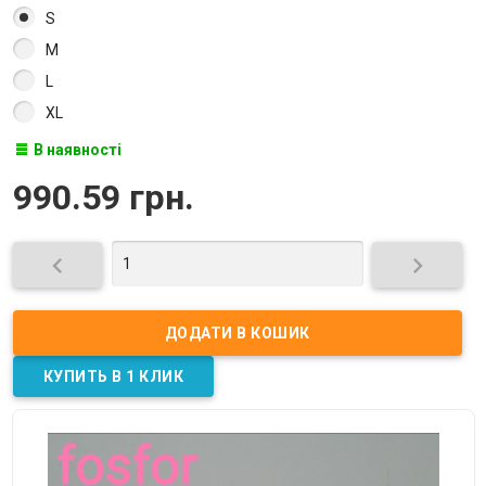
S
M
L
XL
В наявності
990.59 грн.

