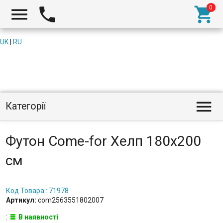



UK
|
RU

Категорії
Футон Come-for Хелп 180x200
см
Код Товара : 71978
Артикул:
com2563551802007
:
В наявності